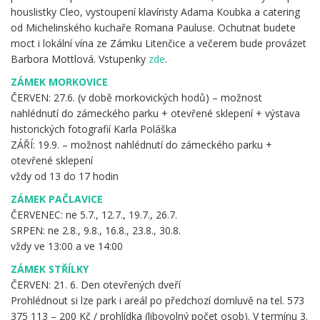
houslistky Cleo, vystoupení klavíristy Adama Koubka a catering
od Michelinského kuchaře Romana Pauluse. Ochutnat budete
moct i lokální vína ze Zámku Litenčice a večerem bude provázet
Barbora Mottlová. Vstupenky
zde
.
ZÁMEK MORKOVICE
ČERVEN: 27.6. (v době morkovických hodů) – možnost
nahlédnutí do zámeckého parku + otevřené sklepení + výstava
historických fotografií Karla Poláška
ZÁŘÍ: 19.9. – možnost nahlédnutí do zámeckého parku +
otevřené sklepení
vždy od 13 do 17 hodin
ZÁMEK PAČLAVICE
ČERVENEC: ne 5.7., 12.7., 19.7., 26.7.
SRPEN: ne 2.8., 9.8., 16.8., 23.8., 30.8.
vždy ve 13:00 a ve 14:00
ZÁMEK STŘÍLKY
ČERVEN: 21. 6. Den otevřených dveří
Prohlédnout si lze park i areál po předchozí domluvě na tel. 573
375 113 – 200 Kč / prohlídka (libovolný počet osob). V termínu 3.