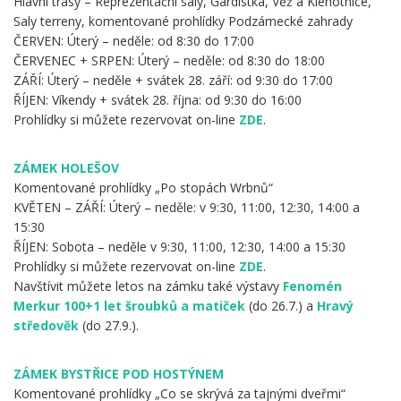
Hlavní trasy – Reprezentační sály, Gardistka, Věž a Klenotnice,
Saly terreny, komentované prohlídky Podzámecké zahrady
ČERVEN: Úterý – neděle: od 8:30 do 17:00
ČERVENEC + SRPEN: Úterý – neděle: od 8:30 do 18:00
ZÁŘÍ: Úterý – neděle + svátek 28. září: od 9:30 do 17:00
ŘÍJEN: Víkendy + svátek 28. října: od 9:30 do 16:00
Prohlídky si můžete rezervovat on-line
ZDE
.
ZÁMEK HOLEŠOV
Komentované prohlídky „Po stopách Wrbnů“
KVĚTEN – ZÁŘÍ: Úterý – neděle: v 9:30, 11:00, 12:30, 14:00 a
15:30
ŘÍJEN: Sobota – neděle v 9:30, 11:00, 12:30, 14:00 a 15:30
Prohlídky si můžete rezervovat on-line
ZDE
.
Navštívit můžete letos na zámku také výstavy
Fenomén
Merkur 100+1 let šroubků a matiček
(do 26.7.) a
Hravý
středověk
(do 27.9.).
ZÁMEK BYSTŘICE POD HOSTÝNEM
Komentované prohlídky „Co se skrývá za tajnými dveřmi“