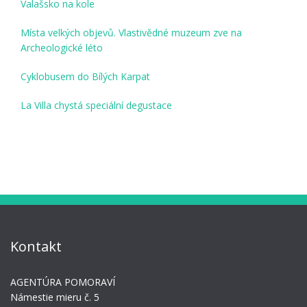
Valašsko na kole
Místa velkých objevů. Vlastivědné muzeum zve na
Archeologické léto
Cyklobusem do Bílých Karpat
La Villa chystá speciální degustace
Kontakt
AGENTÚRA POMORAVÍ
Námestie mieru č. 5