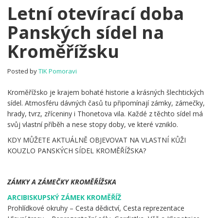
Letní
Letní otevírací doba
otevírací
Panských sídel na
doba
Panských
Kroměřížsku
sídel
na
Kroměřížsku
Posted by
TIK Pomoravi
Kroměřížsko je krajem bohaté historie a krásných šlechtických
sídel. Atmosféru dávných časů tu připomínají zámky, zámečky,
hrady, tvrz, zříceniny i Thonetova vila. Každé z těchto sídel má
svůj vlastní příběh a nese stopy doby, ve které vzniklo.
KDY MŮŽETE AKTUÁLNĚ OBJEVOVAT NA VLASTNÍ KŮŽI
KOUZLO PANSKÝCH SÍDEL KROMĚŘÍŽSKA?
.
ZÁMKY A ZÁMEČKY KROMĚŘÍŽSKA
ARCIBISKUPSKÝ ZÁMEK KROMĚŘÍŽ
Prohlídkové okruhy – Cesta dědictví, Cesta reprezentace