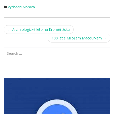
Východní Morava
Post
←
Archeologické léto na Kroměřížsku
navigation
100 let s Milošem Macourkem
→