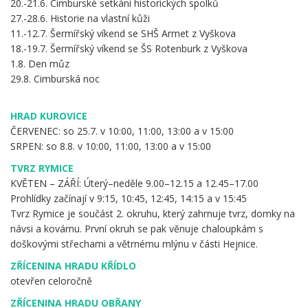
20.-21.6. Cimburské setkání historických spolků
27.-28.6. Historie na vlastní kůži
11.-12.7. Šermířský víkend se SHŠ Armet z Vyškova
18.-19.7. Šermířský víkend se ŠS Rotenburk z Vyškova
1.8. Den můz
29.8. Cimburská noc
HRAD KUROVICE
ČERVENEC: so 25.7. v 10:00, 11:00, 13:00 a v 15:00
SRPEN: so 8.8. v 10:00, 11:00, 13:00 a v 15:00
TVRZ RYMICE
KVĚTEN – ZÁŘÍ: Úterý–neděle 9.00–12.15 a 12.45–17.00
Prohlídky začínají v 9:15, 10:45, 12:45, 14:15 a v 15:45
Tvrz Rymice je součást 2. okruhu, který zahrnuje tvrz, domky na
návsi a kovárnu. První okruh se pak věnuje chaloupkám s
doškovými střechami a větrnému mlýnu v části Hejnice.
ZŘÍCENINA HRADU KŘÍDLO
otevřen celoročně
ZŘÍCENINA HRADU OBŘANY