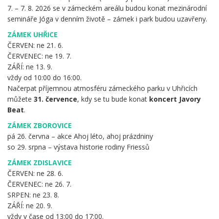
7. – 7. 8. 2026 se v zámeckém areálu budou konat mezinárodní
semináře Jóga v denním životě – zámek i park budou uzavřeny.
ZÁMEK UHŘICE
ČERVEN: ne 21. 6.
ČERVENEC: ne 19. 7.
ZÁŘÍ: ne 13. 9.
vždy od 10:00 do 16:00.
Načerpat příjemnou atmosféru zámeckého parku v Uhřicích
můžete
31. července
, kdy se tu bude konat
koncert Javory
Beat
.
ZÁMEK ZBOROVICE
pá 26. června – akce Ahoj léto, ahoj prázdniny
so 29. srpna – výstava historie rodiny Friessů
ZÁMEK ZDISLAVICE
ČERVEN: ne 28. 6.
ČERVENEC: ne 26. 7.
SRPEN: ne 23. 8.
ZÁŘÍ: ne 20. 9.
vždy v čase od 13:00 do 17:00.