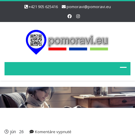
+421 905 625416
pomoravi@pomoravi.eu
jún
26
na
Komentáre vypnuté