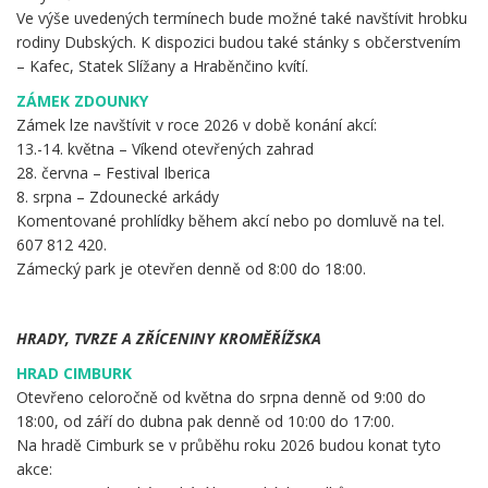
Ve výše uvedených termínech bude možné také navštívit hrobku
rodiny Dubských. K dispozici budou také stánky s občerstvením
– Kafec, Statek Slížany a Hraběnčino kvítí.
ZÁMEK ZDOUNKY
Zámek lze navštívit v roce 2026 v době konání akcí:
13.-14. května – Víkend otevřených zahrad
28. června – Festival Iberica
8. srpna – Zdounecké arkády
Komentované prohlídky během akcí nebo po domluvě na tel.
607 812 420.
Zámecký park je otevřen denně od 8:00 do 18:00.
.
HRADY, TVRZE A ZŘÍCENINY KROMĚŘÍŽSKA
HRAD CIMBURK
Otevřeno celoročně od května do srpna denně od 9:00 do
18:00, od září do dubna pak denně od 10:00 do 17:00.
Na hradě Cimburk se v průběhu roku 2026 budou konat tyto
akce: