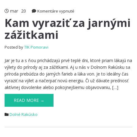
mar
20
na
Komentáre vypnuté
Kam
Kam vyraziť za jarnými
vyraziť
zážitkami
za
jarnými
zážitkami
Posted by
TIK Pomoravi
Jar je tu a s ňou prichádzajú prvé teplé dni, ktoré priam lákajú na
výlety do prírody aj za zážitkami. Aj u nás v Dolnom Rakúsku sa
príroda prebúdza do jarných farieb a láka von. Je to ideálny čas
vyraziť na výlet a načerpať novú energiu. Či už dávate prednosť
aktívnej dovolenke alebo pokojnejšiemu objavovaniu, […]
READ MORE →
Dolné Rakúsko