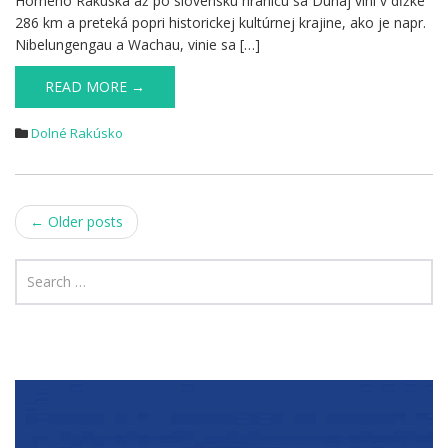
Horného Rakúska až po slovenskú hranicu sa Dunaj vlní v dĺžke
286 km a preteká popri historickej kultúrnej krajine, ako je napr.
Nibelungengau a Wachau, vinie sa […]
READ MORE →
Dolné Rakúsko
Post
←
Older posts
navigation