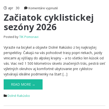
apr
30
na
Komentáre vypnuté
Začiatok
Začiatok cyklistickej
cyklistickej
sezóny 2026
sezóny
2026
Posted by
TIK Pomoravi
Vyrazte na bicykel a objavte Dolné Rakúsko z tej najkrajšej
perspektívy. Čakajú na vás pohodové trasy popri riekach, jazdy
vinicami aj výšľapy do alpskej krajiny – a to všetko len kúsok od
vás. Viac než 1 500 kilometrov skvelo značených trás, pestrá sieť
výletných okruhov aj komfortné ubytovanie pre cyklistov
vytvárajú ideálne podmienky na štart […]
READ MORE →
Dolné Rakúsko