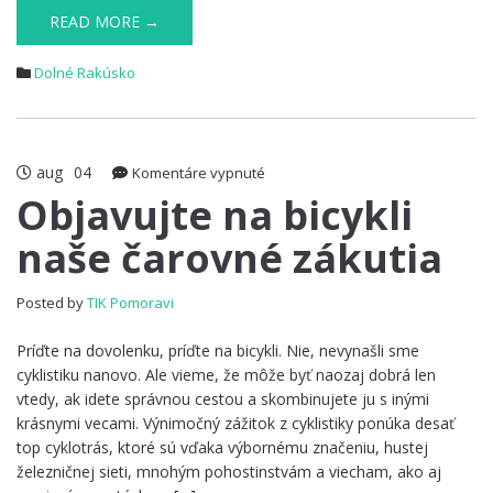
READ MORE →
Dolné Rakúsko
aug
04
na
Komentáre vypnuté
Objavujte
Objavujte na bicykli
na
naše čarovné zákutia
bicykli
naše
čarovné
Posted by
TIK Pomoravi
zákutia
Príďte na dovolenku, príďte na bicykli. Nie, nevynašli sme
cyklistiku nanovo. Ale vieme, že môže byť naozaj dobrá len
vtedy, ak idete správnou cestou a skombinujete ju s inými
krásnymi vecami. Výnimočný zážitok z cyklistiky ponúka desať
top cyklotrás, ktoré sú vďaka výbornému značeniu, hustej
železničnej sieti, mnohým pohostinstvám a viecham, ako aj