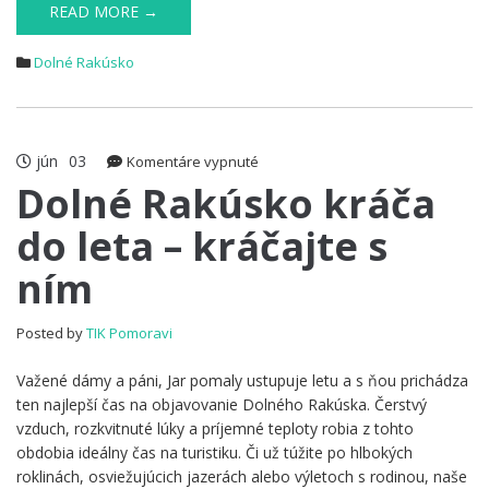
READ MORE →
Dolné Rakúsko
jún
03
na
Komentáre vypnuté
Dolné
Dolné Rakúsko kráča
Rakúsko
do leta – kráčajte s
kráča
do
ním
leta
–
kráčajte
Posted by
TIK Pomoravi
s
ním
Važené dámy a páni, Jar pomaly ustupuje letu a s ňou prichádza
ten najlepší čas na objavovanie Dolného Rakúska. Čerstvý
vzduch, rozkvitnuté lúky a príjemné teploty robia z tohto
obdobia ideálny čas na turistiku. Či už túžite po hlbokých
roklinách, osviežujúcich jazerách alebo výletoch s rodinou, naše