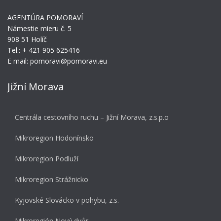
AGENTÚRA POMORAVÍ
Námestie mieru č. 5
908 51 Holíč
Tel.: + 421 905 625416
E mail: pomoravi@pomoravi.eu
Jižní Morava
Centrála cestovního ruchu – Jižní Morava, z.s.p.o
Mikroregion Hodonínsko
Mikroregion Podluží
Mikroregion Strážnicko
Kyjovské Slovácko v pohybu, z.s.
Mikroregión Nový dvůr