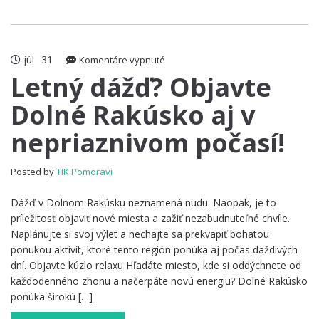
júl
31
na
Komentáre vypnuté
Letný
Letný dážď? Objavte
dážď?
Dolné Rakúsko aj v
Objavte
Dolné
nepriaznivom počasí!
Rakúsko
aj
v
Posted by
TIK Pomoravi
nepriaznivom
počasí!
Dážď v Dolnom Rakúsku neznamená nudu. Naopak, je to
príležitosť objaviť nové miesta a zažiť nezabudnuteľné chvíle.
Naplánujte si svoj výlet a nechajte sa prekvapiť bohatou
ponukou aktivít, ktoré tento región ponúka aj počas daždivých
dní. Objavte kúzlo relaxu Hľadáte miesto, kde si oddýchnete od
každodenného zhonu a načerpáte novú energiu? Dolné Rakúsko
ponúka širokú […]