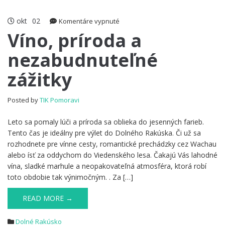
okt
02
na
Komentáre vypnuté
Víno,
Víno, príroda a
príroda
nezabudnuteľné
a
nezabudnuteľné
zážitky
zážitky
Posted by
TIK Pomoravi
Leto sa pomaly lúči a príroda sa oblieka do jesenných farieb.
Tento čas je ideálny pre výlet do Dolného Rakúska. Či už sa
rozhodnete pre vínne cesty, romantické prechádzky cez Wachau
alebo ísť za oddychom do Viedenského lesa. Čakajú Vás lahodné
vína, sladké marhule a neopakovateľná atmosféra, ktorá robí
toto obdobie tak výnimočným. . Za […]
READ MORE →
Dolné Rakúsko