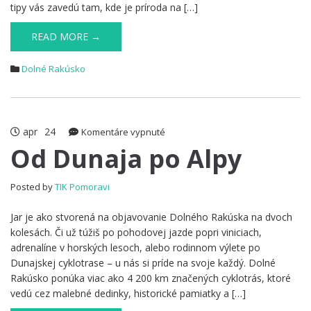
tipy vás zavedú tam, kde je príroda na […]
READ MORE →
Dolné Rakúsko
apr
24
na
Komentáre vypnuté
Od
Od Dunaja po Alpy
Dunaja
po
Posted by
TIK Pomoravi
Alpy
Jar je ako stvorená na objavovanie Dolného Rakúska na dvoch
kolesách. Či už túžiš po pohodovej jazde popri viniciach,
adrenalíne v horských lesoch, alebo rodinnom výlete po
Dunajskej cyklotrase – u nás si príde na svoje každý. Dolné
Rakúsko ponúka viac ako 4 200 km značených cyklotrás, ktoré
vedú cez malebné dedinky, historické pamiatky a […]