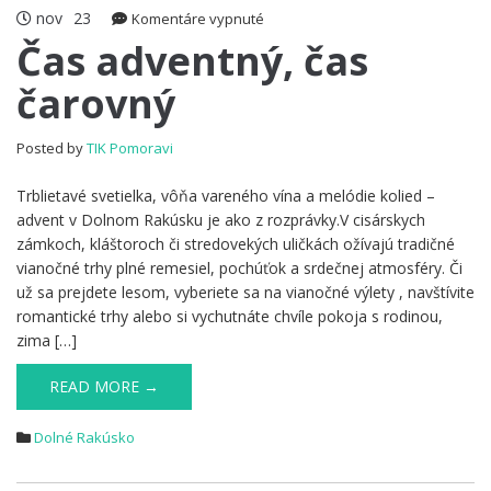
nov
23
na
Komentáre vypnuté
Čas
Čas adventný, čas
adventný,
čarovný
čas
čarovný
Posted by
TIK Pomoravi
Trblietavé svetielka, vôňa vareného vína a melódie kolied –
advent v Dolnom Rakúsku je ako z rozprávky.V cisárskych
zámkoch, kláštoroch či stredovekých uličkách ožívajú tradičné
vianočné trhy plné remesiel, pochúťok a srdečnej atmosféry. Či
už sa prejdete lesom, vyberiete sa na vianočné výlety , navštívite
romantické trhy alebo si vychutnáte chvíle pokoja s rodinou,
zima […]
READ MORE →
Dolné Rakúsko