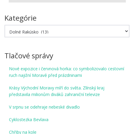
Kategórie
Kategórie
Tlačové správy
Nové expozice i červnová horka: co symbolizovalo cestovní
ruch najižní Moravě před prázdninami
Krásy Východní Moravy míří do světa. Zlínský kraj
představila milionům diváků zahraniční televize
V srpnu se odehraje nebeské divadlo
Cyklostezka Bevlava
Chřiby na kole