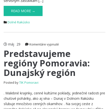
servisným zastávkam […]
READ MORE →
Dolné Rakúsko
máj
29
na
Komentáre vypnuté
Predstavujeme
Predstavujeme
regióny
regióny Pomoravia:
Pomoravia:
Dunajský
Dunajský región
región
Posted by
TIK Pomoravi
. Malebné krajinky, cenné kultúrne poklady, jedinečné radosti pre
chuťové poháriky, ako aj vína – Dunaj v Dolnom Rakúsku
sľubuje množstvo cenných okamihov. . Na svojej ceste z