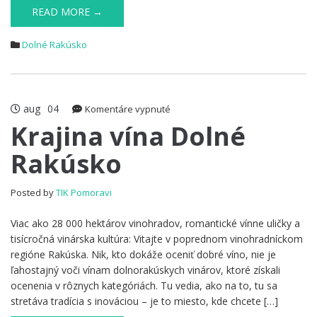
READ MORE →
Dolné Rakúsko
aug
04
na
Komentáre vypnuté
Krajina
Krajina vína Dolné
vína
Rakúsko
Dolné
Rakúsko
Posted by
TIK Pomoravi
Viac ako 28 000 hektárov vinohradov, romantické vínne uličky a
tisícročná vinárska kultúra: Vitajte v poprednom vinohradníckom
regióne Rakúska. Nik, kto dokáže oceniť dobré víno, nie je
ľahostajný voči vínam dolnorakúskych vinárov, ktoré získali
ocenenia v rôznych kategóriách. Tu vedia, ako na to, tu sa
stretáva tradícia s inováciou – je to miesto, kde chcete […]