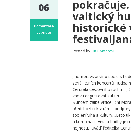
pokračuje.
06
valtický h
historické
Komentáre
vypnuté
festivalJa
na
Degustování
kultury
Posted by
TIK Pomoravi
na
Jižní
Moravě
pokračuje.
Jihomoravské víno spolu s hude
Chystá
seriál letních koncertů Hudba n
se
Centrála cestovního ruchu – Ji
Lednicko-
znovu degustovat kulturu.
valtický
Sluncem zalité vinice jižní Mor
hudební
předchozí rok v rámci podpory t
festival,
spojení vína a kultury. „Léto 
Znojemské
a kombinace vína a hudby je r
historické
hojnosti,“ uvádí ředitelka Cen
vinobraní