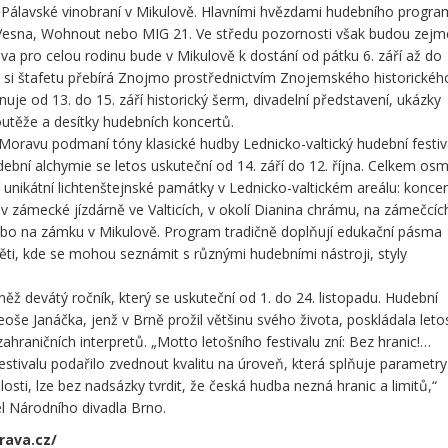
 Pálavské vinobraní v Mikulově. Hlavními hvězdami hudebního progr
, Vesna, Wohnout nebo MIG 21. Ve středu pozornosti však budou zej
ava pro celou rodinu bude v Mikulově k dostání od pátku 6. září až do
ji si štafetu přebírá Znojmo prostřednictvím Znojemského historickéh
uje od 13. do 15. září historický šerm, divadelní představení, ukázky
outěže a desítky hudebních koncertů.
í Moravu podmaní tóny klasické hudby Lednicko-valtický hudební festiv
ební alchymie se letos uskuteční od 14. září do 12. října. Celkem os
 unikátní lichtenštejnské památky v Lednicko-valtickém areálu: koncer
v zámecké jízdárně ve Valticích, v okolí Dianina chrámu, na zámečcíc
ebo na zámku v Mikulově. Program tradičně doplňují edukační pásma
ěti, kde se mohou seznámit s různými hudebními nástroji, styly
něž devátý ročník, který se uskuteční od 1. do 24. listopadu. Hudební
eoše Janáčka, jenž v Brně prožil většinu svého života, poskládala leto
ahraničních interpretů. „Motto letošního festivalu zní: Bez hranic!…
estivalu podařilo zvednout kvalitu na úroveň, která splňuje parametry
osti, lze bez nadsázky tvrdit, že česká hudba nezná hranic a limitů,“
tel Národního divadla Brno.
rava.cz/