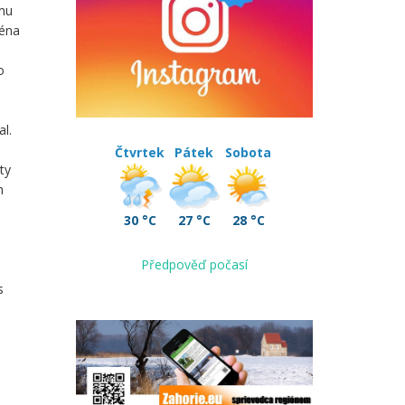
amu
ména
o
al.
m
Čtvrtek
Pátek
Sobota
ty
h
30 °C
27 °C
28 °C
Předpověď počasí
s