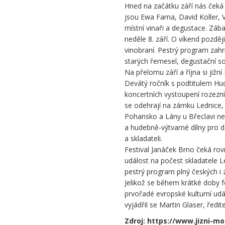
Hned na začátku září nás čeká
nebo
jsou Ewa Farna, David Koller
festivalJanáček
místní vinaři a degustace. Záb
Brno
neděle 8. září. O víkend pozdě
vinobraní. Pestrý program zahrn
starých řemesel, degustační s
Na přelomu září a října si jižn
Devátý ročník s podtitulem Hud
koncertních vystoupení rozezní
se odehrají na zámku Lednice, 
Pohansko a Lány u Břeclavi n
a hudebně-výtvarné dílny pro d
a skladateli.
Festival Janáček Brno čeká rov
událost na počest skladatele L
pestrý program plný českých i z
Jelikož se během krátké doby f
prvořadé evropské kulturní udál
vyjádřil se Martin Glaser, ředi
Zdroj: https://www.jizni-mo