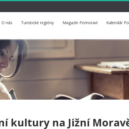
O nás
Turistické regióny
Magazín Pomoraví
Kalendár P
í kultury na Jižní Morav