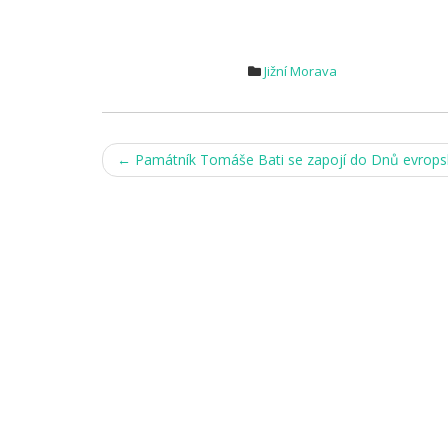
Jižní Morava
Post
←
Památník Tomáše Bati se zapojí do Dnů evropsk
navigation