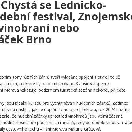
 Chystá se Lednicko-
udební festival, Znojemsk
 vinobraní nebo
náček Brno
bními tóny různých žánrů tvoří vyladěné spojení. Potvrdil to už
a vinících, na které bylo dosud prodáno 37 tisíc vstupenek.
žní Morava vzkazuje: podzimem turistická sezóna nekončí, přijeďte
avy jsou ideální kulisou pro vychutnávání hudebních zážitků. Zatímco
urismu nastínil, jak se doplňují víno a architektura, rok 2024 sází na
ukázalo, že hudební zážitky uprostřed vinohradů jsou velmi žádané
ozhodně nosná i do podzimních měsíců, tedy do období vinobraní a o
trály cestovního ruchu – Jižní Morava Martina Grůzová.