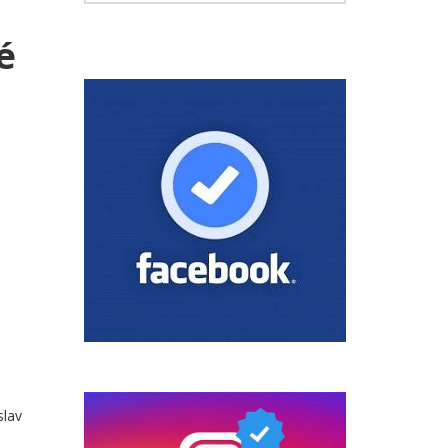
é
slav