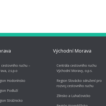
orava
Východní Morava
a cestovního ruchu –
Centrála cestovního ruchu
rava, z.s.p.o
Východní Moravy, o.p.s.
gion Hodonínsko
Region Slovácko sdružení pro
rozvoj cestovního ruchu
gion Podluží
Zlínsko a Luhačovicko
gion Strážnicko
Región Kroměřížsko