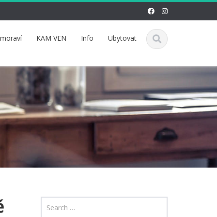
omoraví
KAM VEN
Info
Ubytovat
ě