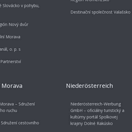
é Slovácko v pohybu,
Destinační společnost Valašsko
gión Nový dvůr
ní Morava
nál, o. p. s
Partnerství
í Morava
Niederösterreich
 Morava – Sdružení
Niederösterreich-Werbung
ího ruchu
GmbH – oficiálny turistický a
kultúrny portál Spolkovej
 Sdružení cestovního
krajiny Dolné Rakúsko