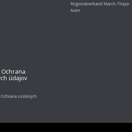
Regionalverband March-Thaya-
Auen
 Ochrana
ch údajov
 Ochrana osobných
NOVÉ 