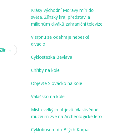
Krásy Východní Moravy míří do
světa. Zlínský kraj představila
milionům diváků zahraniční televize
V srpnu se odehraje nebeské
divadlo
Zlín
→
Cyklostezka Bevlava
Chřiby na kole
Objevte Slovácko na kole
Valašsko na kole
Místa velkých objevů. Vlastivědné
muzeum zve na Archeologické léto
Cyklobusem do Bílých Karpat