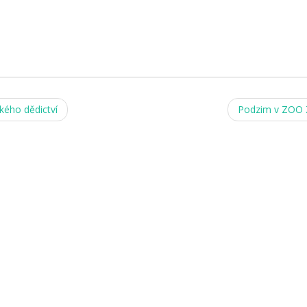
ého dědictví
Podzim v ZOO 