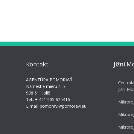
Kontakt
Jižní M
AGENTÚRA POMORAVÍ
Centrál
Námestie mieru č. 5
Jižní Mo
908 51 Holíč
Tel.: + 421 905 625416
Mikrore
E mail: pomoravi@pomoravi.eu
Mikrore
Mikrore