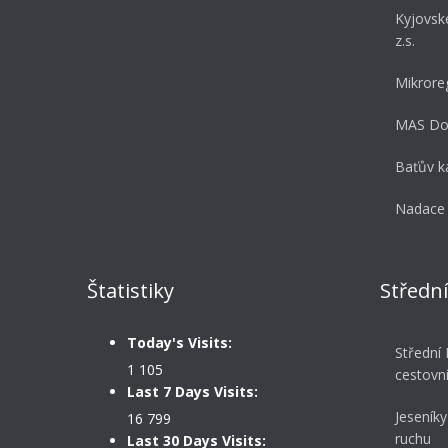
Kyjovsk
z.s.
Mikrore
MAS Dol
Baťův ka
Nadace 
Štatistiky
Středn
Today's Visits:
Střední
1 105
cestovn
Last 7 Days Visits:
Jeseníky
16 799
ruchu
Last 30 Days Visits: