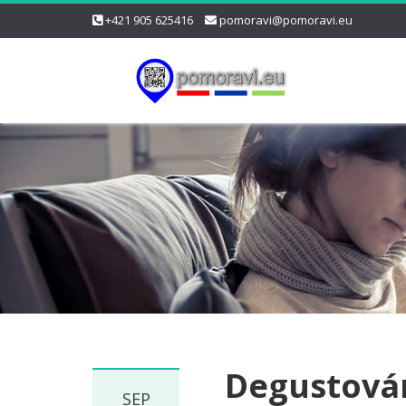
+421 905 625416
pomoravi@pomoravi.eu
Degustován
SEP