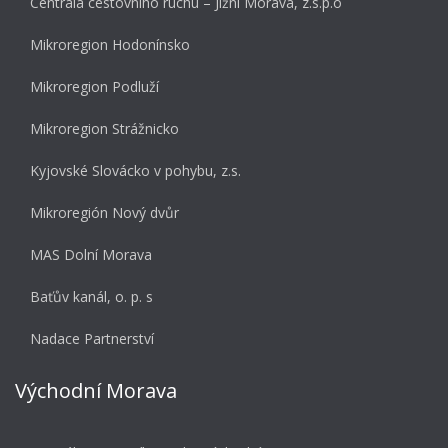
Centrála cestovního ruchu – Jižní Morava, z.s.p.o
Mikroregion Hodonínsko
Mikroregion Podluží
Mikroregion Strážnicko
Kyjovské Slovácko v pohybu, z.s.
Mikroregión Nový dvůr
MAS Dolní Morava
Baťův kanál, o. p. s
Nadace Partnerství
Východní Morava