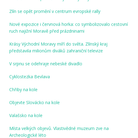
Zlín se opět promění v centrum evropské rally
Nové expozice i červnová horka: co symbolizovalo cestovní
ruch najižní Moravě před prázdninami
Krásy Východní Moravy míří do světa. Zlínský kraj
představila milionům diváků zahraniční televize
V srpnu se odehraje nebeské divadlo
Cyklostezka Bevlava
Chřiby na kole
Objevte Slovácko na kole
Valašsko na kole
Místa velkých objevů. Vlastivědné muzeum zve na
Archeologické léto