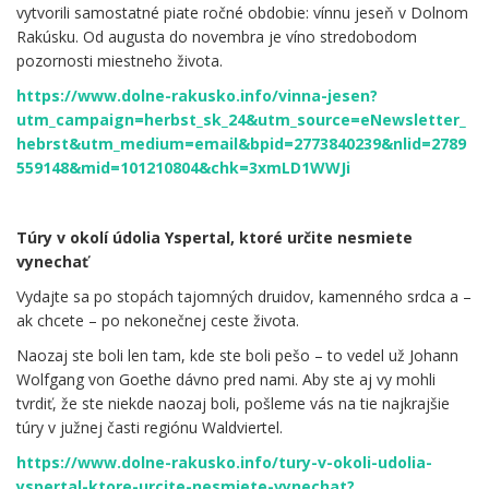
vytvorili samostatné piate ročné obdobie: vínnu jeseň v Dolnom
Rakúsku. Od augusta do novembra je víno stredobodom
pozornosti miestneho života.
https://www.dolne-rakusko.info/vinna-jesen?
utm_campaign=herbst_sk_24&utm_source=eNewsletter_
hebrst&utm_medium=email&bpid=2773840239&nlid=2789
559148&mid=101210804&chk=3xmLD1WWJi
.
Túry v okolí údolia Yspertal, ktoré určite nesmiete
vynechať
Vydajte sa po stopách tajomných druidov, kamenného srdca a –
ak chcete – po nekonečnej ceste života.
Naozaj ste boli len tam, kde ste boli pešo – to vedel už Johann
Wolfgang von Goethe dávno pred nami. Aby ste aj vy mohli
tvrdiť, že ste niekde naozaj boli, pošleme vás na tie najkrajšie
túry v južnej časti regiónu Waldviertel.
https://www.dolne-rakusko.info/tury-v-okoli-udolia-
yspertal-ktore-urcite-nesmiete-vynechat?