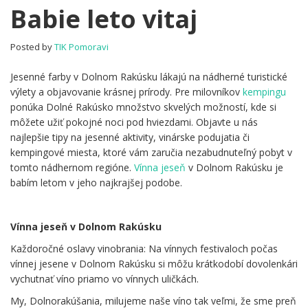
Babie
Babie leto vitaj
leto
vitaj
Posted by
TIK Pomoravi
Jesenné farby v Dolnom Rakúsku lákajú na nádherné turistické
výlety a objavovanie krásnej prírody. Pre milovníkov
kempingu
ponúka Dolné Rakúsko množstvo skvelých možností, kde si
môžete užiť pokojné noci pod hviezdami. Objavte u nás
najlepšie tipy na jesenné aktivity, vinárske podujatia či
kempingové miesta, ktoré vám zaručia nezabudnuteľný pobyt v
tomto nádhernom regióne.
Vínna jeseň
v Dolnom Rakúsku je
babím letom v jeho najkrajšej podobe.
.
Vínna jeseň v Dolnom Rakúsku
Každoročné oslavy vinobrania: Na vínnych festivaloch počas
vínnej jesene v Dolnom Rakúsku si môžu krátkodobí dovolenkári
vychutnať víno priamo vo vínnych uličkách.
My, Dolnorakúšania, milujeme naše víno tak veľmi, že sme preň