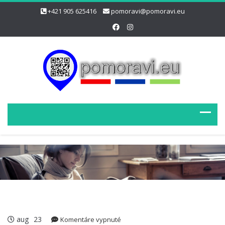
+421 905 625416
pomoravi@pomoravi.eu
aug
23
na
Komentáre vypnuté