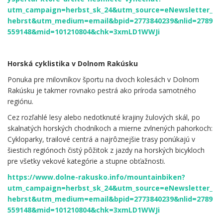
utm_campaign=herbst_sk_24&utm_source=eNewsletter_
hebrst&utm_medium=email&bpid=2773840239&nlid=2789
559148&mid=101210804&chk=3xmLD1WWJi
.
Horská cyklistika v Dolnom Rakúsku
Ponuka pre milovníkov športu na dvoch kolesách v Dolnom
Rakúsku je takmer rovnako pestrá ako príroda samotného
regiónu.
Cez rozľahlé lesy alebo nedotknuté krajiny žulových skál, po
skalnatých horských chodníkoch a mierne zvlnených pahorkoch:
Cykloparky, trailové centrá a najrôznejšie trasy ponúkajú v
šiestich regiónoch čistý pôžitok z jazdy na horských bicykloch
pre všetky vekové kategórie a stupne obťažnosti.
https://www.dolne-rakusko.info/mountainbiken?
utm_campaign=herbst_sk_24&utm_source=eNewsletter_
hebrst&utm_medium=email&bpid=2773840239&nlid=2789
559148&mid=101210804&chk=3xmLD1WWJi