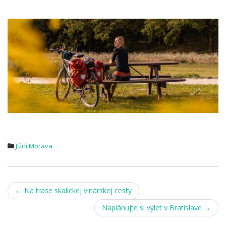
.
Jižní Morava
Post
←
Na trase skalickej vinárskej cesty
navigation
Naplánujte si výlet v Bratislave
→