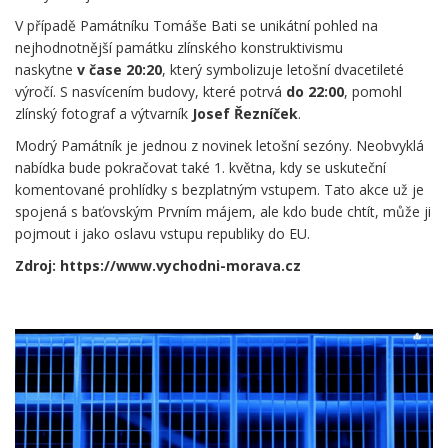
V případě Památníku Tomáše Bati se unikátní pohled na
nejhodnotnější památku zlínského konstruktivismu
naskytne
v čase 20:20
, který symbolizuje letošní dvacetileté
výročí. S nasvícením budovy, které potrvá
do 22:00
, pomohl
zlínský fotograf a výtvarník
Josef Řezníček
.
Modrý Památník je jednou z novinek letošní sezóny. Neobvyklá
nabídka bude pokračovat také 1. května, kdy se uskuteční
komentované prohlídky s bezplatným vstupem. Tato akce už je
spojená s baťovským Prvním májem, ale kdo bude chtít, může ji
pojmout i jako oslavu vstupu republiky do EU.
Zdroj: https://www.vychodni-morava.cz
.