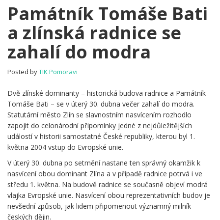
Památník
Památník Tomáše Bati
Tomáše
a zlínská radnice se
Bati
a
zahalí do modra
zlínská
radnice
se
Posted by
TIK Pomoravi
zahalí
do
Dvě zlínské dominanty – historická budova radnice a Památník
modra
Tomáše Bati – se v úterý 30. dubna večer zahalí do modra.
Statutární město Zlín se slavnostním nasvícením rozhodlo
zapojit do celonárodní připomínky jedné z nejdůležitějších
událostí v historii samostatné České republiky, kterou byl 1.
května 2004 vstup do Evropské unie.
V úterý 30. dubna po setmění nastane ten správný okamžik k
nasvícení obou dominant Zlína a v případě radnice potrvá i ve
středu 1. května. Na budově radnice se současně objeví modrá
vlajka Evropské unie. Nasvícení obou reprezentativních budov je
nevšední způsob, jak lidem připomenout významný milník
českých dějin.