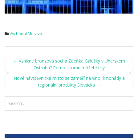
Východní Morava
Post
←
Vznikne bronzová socha Zdeňka Galušky v Uherském
Ostrohu? Pomoci tomu můžete i vy
navigation
Nové návštěvnické místo se zaměří na víno, limonády a
regionální produkty Slovácka
→