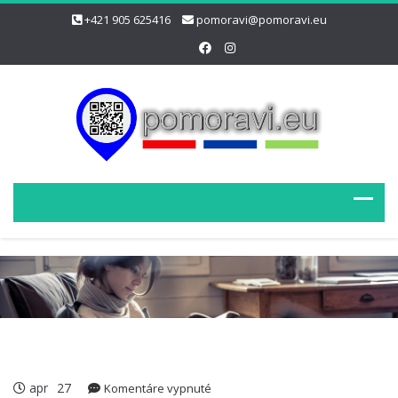
+421 905 625416
pomoravi@pomoravi.eu
apr
27
na
Komentáre vypnuté