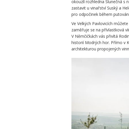
okouzlí rozhledna Slunečná s 
zastavit u vinařství Suský a H
pro odpočinek během putování
Ve Velkých Pavlovicích můžete n
zaměřuje se na přívlastková ví
V Němčičkách vás přivítá Rodin
historií Modrých hor. Přímo v 
architekturou propojených vin