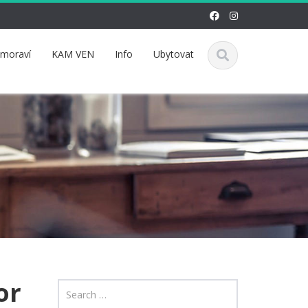
omoraví
KAM VEN
Info
Ubytovat
or