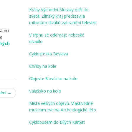
Krásy Východní Moravy míří do
světa. Zlínský kraj představila
milionům diváků zahraniční televize
rámci
V srpnu se odehraje nebeské
 a
divadlo
rých
Cyklostezka Bevlava
Chřiby na kole
Objevte Slovácko na kole
Valašsko na kole
mění
→
Místa velkých objevů. Vlastivědné
muzeum zve na Archeologické léto
Cyklobusem do Bílých Karpat