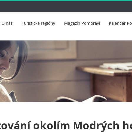
O nás
Turistické regióny
Magazín Pomoraví
Kalendár P
ování okolím Modrých h