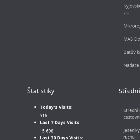
Kyjovsk
z.s.
Mikrore
MAS Dol
Baťův ka
Nadace 
Štatistiky
Středn
Today's Visits:
Střední
516
cestovn
Last 7 Days Visits:
Jeseníky
15 698
ruchu
Last 30 Days Visits: