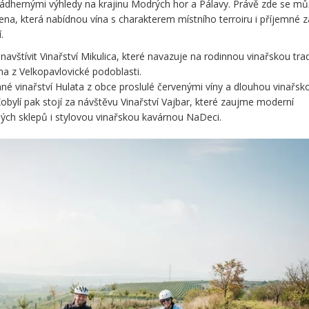
nádhernými výhledy na krajinu Modrých hor a Pálavy. Právě zde se m
elena, která nabídnou vína s charakterem místního terroiru i příjemné 
.
avštívit Vinařství Mikulica, které navazuje na rodinnou vinařskou trad
na z Velkopavlovické podoblasti.
né vinařství Hulata z obce proslulé červenými víny a dlouhou vinařsk
Kobylí pak stojí za návštěvu Vinařství Vajbar, které zaujme moderní
ných sklepů i stylovou vinařskou kavárnou NaDeci.