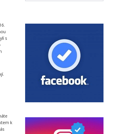
m
16.
nou
lí s
o
n
í.
náte
ektem k
vás