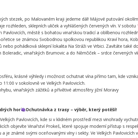
ských stezek, po Malovaném kraji jedeme dál! Májové putování okolí
e rozhleden, sklepních uliček a vyhlášených červených vín. V sobotu 
h Pavlovicích, městě s bohatou vinařskou tradicí a oblíbenou rozhled
 Bořetice se známou Svobodnou spolkovou republikou Kraví hora, Koby
 nebo pohádková sklepní lokalita Na Stráži ve Vrbici. Zavítáte také d
ch Boleradic, vinařských Brumovic a do Němčiček – srdce červených ví
sféru, krásné výhledy i možnost ochutnat vína přímo tam, kde vznikaj
 11:00 v sokolovně ve Velkých Pavlovicích.
 pohybu, vinařských zážitků a přívětivé atmosféry jižní Moravy
drých hor
Ochutnávka z trasy – výběr, který potěší!
 Velkých Pavlovicích, kde si v klidném prostředí mezi vinohrady vychut
adicích objevíte Vinařství Prokeš, které spojuje moderní přístup s resp
 a je známé svými oceňovanými víny i sekty. Ve Velkých Pavlovicích 