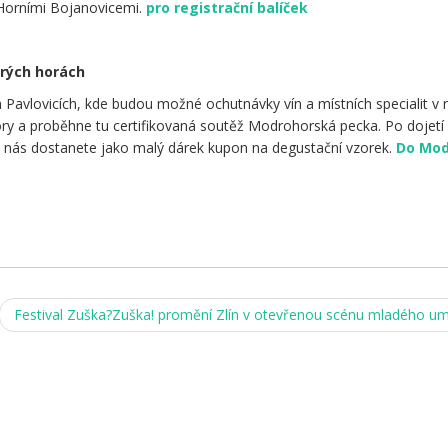
Horními Bojanovicemi.
pro registrační balíček
rých horách
Pavlovicích, kde budou možné ochutnávky vín a místních specialit v 
ry a proběhne tu certifikovaná soutěž Modrohorská pecka. Po dojetí
 nás dostanete jako malý dárek kupon na degustační vzorek.
Do Mod
Festival Zuška?Zuška! promění Zlín v otevřenou scénu mladého u