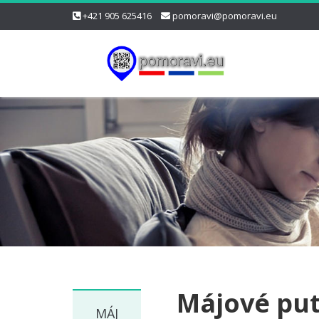
+421 905 625416
pomoravi@pomoravi.eu
Májové put
MÁJ