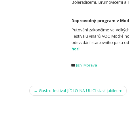
Boleradicemi, Brumovicemi a 
.
Doprovodný program v Mod
Putování zakončíme ve Velkých 
Festivalu vinařů VOC Modré ho
odevzdání startovního pasu od
hor!
Jižní Morava
Post
←
Gastro festival JÍDLO NA ULICI slaví jubileum
navigation