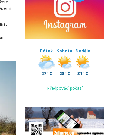
ůžete
zázemí
ici a
ou
Pátek
Sobota
Neděle
27 °C
28 °C
31 °C
Předpověď počasí