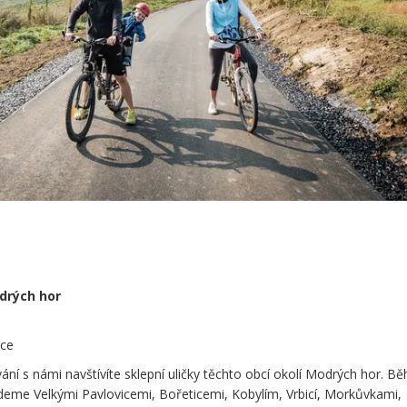
drých hor
ice
ní s námi navštívíte sklepní uličky těchto obcí okolí Modrých hor. B
deme Velkými Pavlovicemi, Bořeticemi, Kobylím, Vrbicí, Morkůvkami,