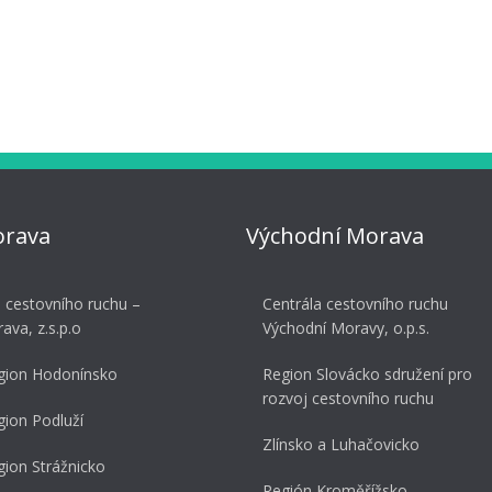
orava
Východní Morava
a cestovního ruchu –
Centrála cestovního ruchu
rava, z.s.p.o
Východní Moravy, o.p.s.
gion Hodonínsko
Region Slovácko sdružení pro
rozvoj cestovního ruchu
gion Podluží
Zlínsko a Luhačovicko
gion Strážnicko
Región Kroměřížsko