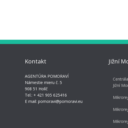
Kontakt
Jižní M
AGENTÚRA POMORAVÍ
Centrál
Námestie mieru č. 5
Jižní Mo
908 51 Holíč
Tel.: + 421 905 625416
Mikrore
E mail: pomoravi@pomoravi.eu
Mikrore
Mikrore