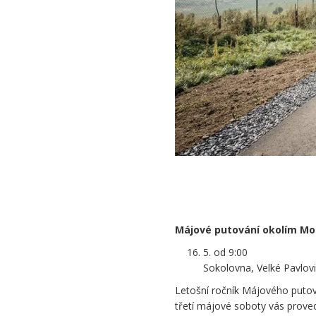
.
.
Májové putování okolím Mo
5. od 9:00
Sokolovna, Velké Pavlov
Letošní ročník Májového putová
třetí májové soboty vás prove