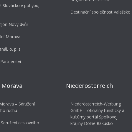
é Slovácko v pohybu,
Destinační společnost Valašsko
gión Nový dvůr
ní Morava
nál, o. p. s
Partnerství
í Morava
Niederösterreich
 Morava – Sdružení
Niederösterreich-Werbung
ího ruchu
GmbH – oficiálny turistický a
kultúrny portál Spolkovej
 Sdružení cestovního
krajiny Dolné Rakúsko