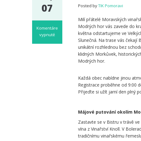
07
Posted by
TIK Pomoravi
Milí přátelé Moravských vinař
Modrých hor vás zavede do kraj
Komentáre
května odstartujeme ve Velkýc
vypnuté
Slunečná. Na trase vás čekají
na
unikátní rozhlednou bez schodů
Májové
klidných Morkůvek, historický
putování
okolím
Modrých hor.
Modrých
hor
Každá obec nabídne jinou atmo
Registrace proběhne od 9:00 do
Přijeďte si užít jarní den plný
.
Májové putování okolím Mo
Zastavte se v Bistru v trávě ve
vína z Vinařství Knoll. V Boler
tradičnímu vinařskému řemeslu