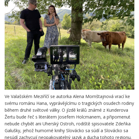
Ve Valašském Meziříčí se autorka Alena Mornštajnová vrací ke
svému románu Hana, vyprávějícímu o tragických osudech rodiny
během druhé světové války. O jízdě králů známé z Kunderova
Žertu bude řeč s literátem Josefem Holcmanem, a připomenut
nebude chybět ani Uherský Ostroh, rodiště spisovatele Zdeňka
Galušky, jehož humorné knihy Slovácko sa súdí a Slovácko sa
nesúdí zachycují neopakovatelný jazyk a ducha tohoto regionu.