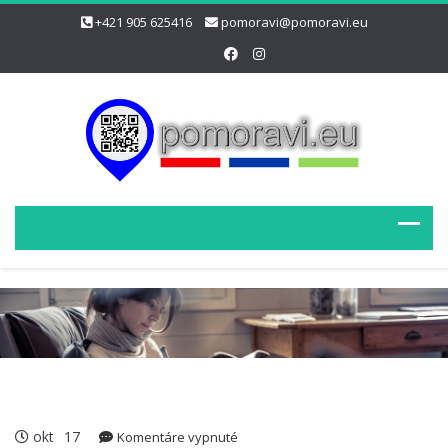
+421 905 625416
pomoravi@pomoravi.eu
okt
17
na
Komentáre vypnuté