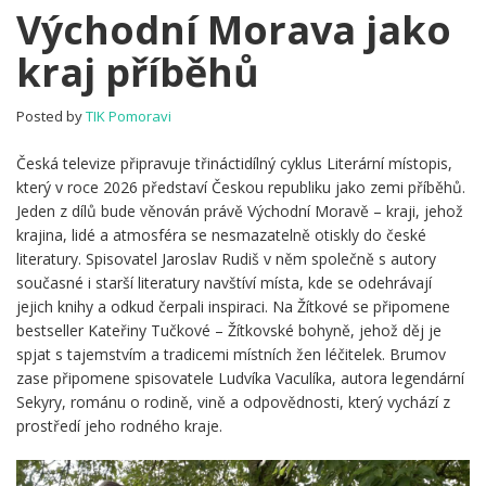
Východní
Východní Morava jako
Morava
kraj příběhů
jako
kraj
příběhů
Posted by
TIK Pomoravi
Česká televize připravuje třináctidílný cyklus Literární místopis,
který v roce 2026 představí Českou republiku jako zemi příběhů.
Jeden z dílů bude věnován právě Východní Moravě – kraji, jehož
krajina, lidé a atmosféra se nesmazatelně otiskly do české
literatury. Spisovatel Jaroslav Rudiš v něm společně s autory
současné i starší literatury navštíví místa, kde se odehrávají
jejich knihy a odkud čerpali inspiraci. Na Žítkové se připomene
bestseller Kateřiny Tučkové – Žítkovské bohyně, jehož děj je
spjat s tajemstvím a tradicemi místních žen léčitelek. Brumov
zase připomene spisovatele Ludvíka Vaculíka, autora legendární
Sekyry, románu o rodině, vině a odpovědnosti, který vychází z
prostředí jeho rodného kraje.