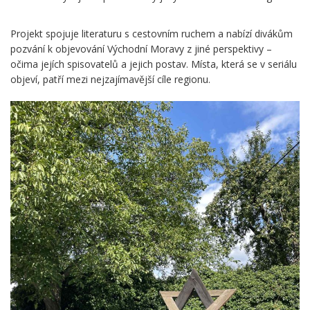
Projekt spojuje literaturu s cestovním ruchem a nabízí divákům
pozvání k objevování Východní Moravy z jiné perspektivy –
očima jejích spisovatelů a jejich postav. Místa, která se v seriálu
objeví, patří mezi nejzajímavější cíle regionu.