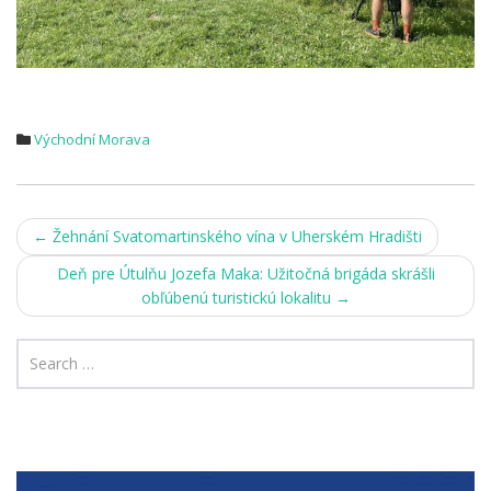
Východní Morava
Post
←
Žehnání Svatomartinského vína v Uherském Hradišti
navigation
Deň pre Útulňu Jozefa Maka: Užitočná brigáda skrášli
obľúbenú turistickú lokalitu
→