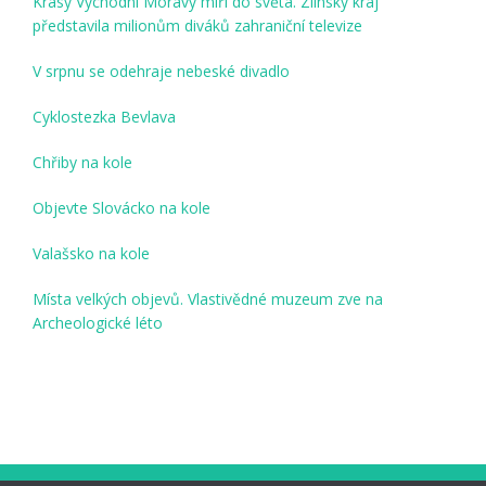
Krásy Východní Moravy míří do světa. Zlínský kraj
představila milionům diváků zahraniční televize
V srpnu se odehraje nebeské divadlo
Cyklostezka Bevlava
Chřiby na kole
Objevte Slovácko na kole
Valašsko na kole
Místa velkých objevů. Vlastivědné muzeum zve na
Archeologické léto