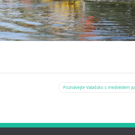
Poznávejte Valašsko s medvědem J