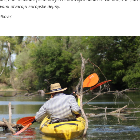
 vami otvárajú európske dejiny.
lkovič