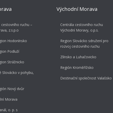
orava
Východní Morava
a cestovního ruchu –
Centrála cestovního ruchu
rava, z.s.p.o
Východní Moravy, o.p.s.
gion Hodonínsko
Region Slovácko sdružení pro
rozvoj cestovního ruchu
gion Podluží
Zlínsko a Luhačovicko
gion Strážnicko
Región Kroměřížsko
é Slovácko v pohybu,
Destinační společnost Valašsko
gión Nový dvůr
ní Morava
nál, o. p. s