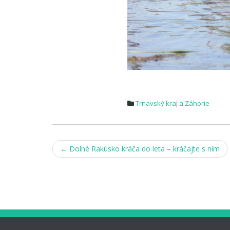
Trnavský kraj a Záhorie
Post
←
Dolné Rakúsko kráča do leta – kráčajte s ním
navigation