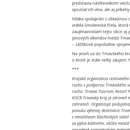
predstavia návštevníkom viech,
spoznať ich vína, ale aj príbehy
Vďaka spolupráci s oblastnou 
vrátila Smolenická fčela, ktor
zaujímavostiam tejto obce aj 
júnových víkendov medzi Trna
– zážitkové popoludnie spoje
Na jeseň sa do Trnavského kraj
o ktoré je stále veľký záujem.
***
Krajská organizácia cestovného
ruchu s podporou Trnavského sa
ruchu: Trnava Tourism, Rezort P
KOCR Trnavský kraj je zároveň 
zahraničí. Organizuje podujatia
ponuku výletnej destinácie Trna
s množstvom šľachtických sídiel
sa pýšia kaštieľmi, väčšie mest
opradené romantickými legendam