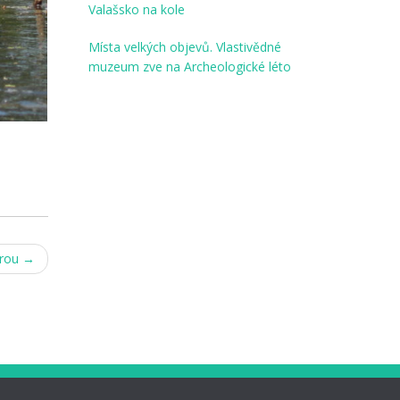
Valašsko na kole
Místa velkých objevů. Vlastivědné
muzeum zve na Archeologické léto
urou
→