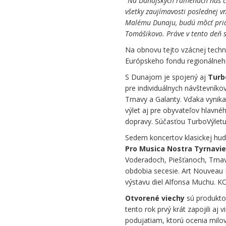
“
Na Dunajských ramenách nás ča
všetky zaujímavosti poslednej vn
Malému Dunaju, budú môcť pria
Tomášikovo. Práve v tento deň s
Na obnovu tejto vzácnej techni
Európskeho fondu regionálneho
S Dunajom je spojený aj
Turb
pre individuálnych návštevník
Trnavy a Galanty. Vďaka vynika
výlet aj pre obyvateľov hlavn
dopravy. Súčasťou TurboVýletu 
Sedem koncertov klasickej hud
Pro Musica Nostra Tyrnavie
Voderadoch, Piešťanoch, Trnav
obdobia secesie. Art Nouveau 
výstavu diel Alfonsa Muchu. K
Otvorené viechy
sú produkto
tento rok prvý krát zapojili aj 
podujatiam, ktorú ocenia milo