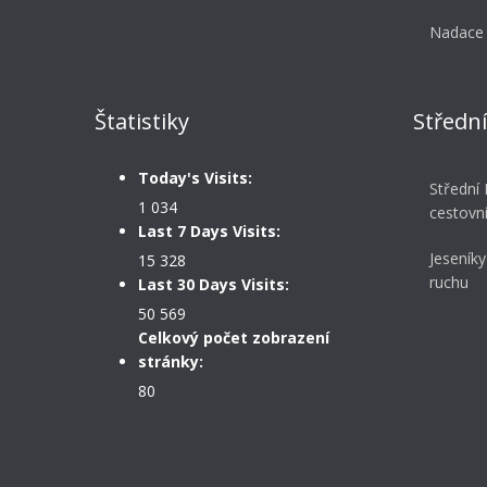
Nadace 
Štatistiky
Středn
Today's Visits:
Střední
1 034
cestovn
Last 7 Days Visits:
Jeseníky
15 328
ruchu
Last 30 Days Visits:
50 569
Celkový počet zobrazení
stránky:
80