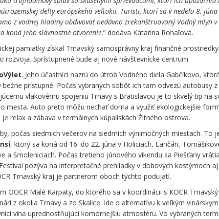
ká trojhodinový splav sú skúsenými sprievodcami, ktorí ich upozornia
útrozemskej delty európskeho veľtoku. Turisti, ktorí sa v nedeľu 8. júna
mo z vodnej hladiny obdivovať nedávno zrekonštruovaný Vodný mlyn v
a koná jeho slávnostné otvorenie,
” dodáva Katarína Rohaľová.
ckej pamiatky získal Trnavský samosprávny kraj finančné prostriedky
 rozvoja. Sprístupnené bude aj nové návštevnícke centrum.
oVýlet
. Jeho účastníci nazrú do útrob Vodného diela Gabčíkovo, ktoré
ov bežne prístupné. Počas vybraných sobôt ich tam odvezú autobusy z 
júcemu vlakovému spojeniu Trnavy s Bratislavou je to skvelý tip na 
ého mesta. Auto preto môžu nechať doma a využiť ekologickejšie form
je relax a zábava v termálnych kúpaliskách Žitného ostrova.
by, počas siedmich večerov na siedmich výnimočných miestach. To je 
nsi
, ktorý sa koná od 16. do 22. júna v Holiciach, Lančári, Tomášikov
e a Smoleniciach. Počas tretieho júnového víkendu sa Piešťany vráti
Festival pozýva na interpretačné prehliadky v dobových kostýmoch aj
OCR Trnavský kraj je partnerom oboch týchto podujatí.
m OOCR Malé Karpaty, do ktorého sa v koordinácii s KOCR Trnavský 
vinári z okolia Trnavy a zo Skalice. Ide o alternatívu k veľkým vinárskym
vníci vína uprednostňujúci komornejšiu atmosféru. Vo vybraných ter