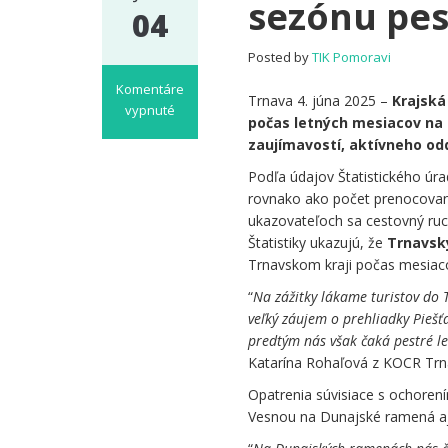
sezónu pe
04
Posted by
TIK Pomoravi
Komentáre
Trnava 4. júna 2025 –
Krajská
vypnuté
počas letných mesiacov na 
na
zaujímavostí, aktívneho od
Trnavský
kraj
Podľa údajov Štatistického úra
zážitkov
rovnako ako počet prenocovaní
otvára
ukazovateľoch sa cestovný ruch
letnú
Štatistiky ukazujú, že
Trnavský
sezónu
Trnavskom kraji počas mesiaco
pestrou
“
Na zážitky lákame turistov do 
ponukou
veľký záujem o prehliadky Piešť
predtým nás však čaká pestré le
Katarína Rohaľová z KOCR Trna
Opatrenia súvisiace s ochorení
Vesnou na Dunajské ramená aj n