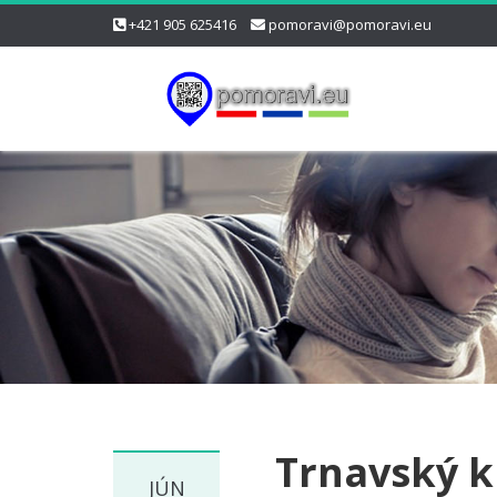
+421 905 625416
pomoravi@pomoravi.eu
Trnavský k
JÚN