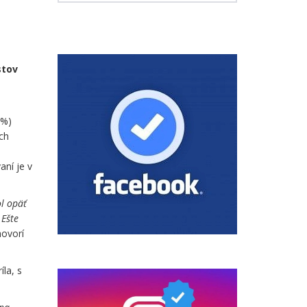
stov
 %)
ch
aní je v
ol opäť
 Ešte
hovorí
la, s