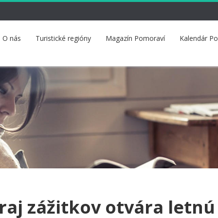
O nás
Turistické regióny
Magazín Pomoraví
Kalendár P
raj zážitkov otvára letnú