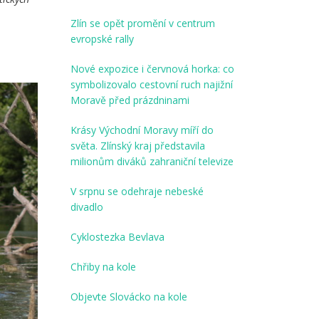
Zlín se opět promění v centrum
evropské rally
Nové expozice i červnová horka: co
symbolizovalo cestovní ruch najižní
Moravě před prázdninami
Krásy Východní Moravy míří do
světa. Zlínský kraj představila
milionům diváků zahraniční televize
V srpnu se odehraje nebeské
divadlo
Cyklostezka Bevlava
Chřiby na kole
Objevte Slovácko na kole