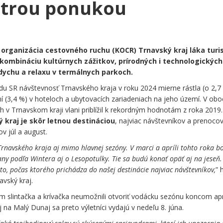
strou ponukou
 organizácia cestovného ruchu (KOCR) Trnavský kraj láka turi
kombináciu kultúrnych zážitkov, prírodných i technologických
dychu a relaxu v termálnych parkoch.
du SR návštevnosť Trnavského kraja v roku 2024 mierne rástla (o 2,7
 (3,4 %) v hoteloch a ubytovacích zariadeniach na jeho území. V obo
 v Trnavskom kraji vlani priblížil k rekordným hodnotám z roka 2019.
 kraj je skôr letnou destináciou
, najviac návštevníkov a prenocov
v júl a august.
Trnavského kraja aj mimo hlavnej sezóny. V marci a apríli tohto roka b
any podľa Wintera aj o Lesopotulky. Tie sa budú konať opäť aj na jeseň.
to, počas ktorého prichádza do našej destinácie najviac návštevníkov,
” 
vský kraj.
m slintačka a krívačka neumožnili otvoriť vodácku sezónu koncom aprí
a Malý Dunaj sa preto výletníci vydajú v nedeľu 8. júna.