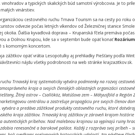
 vinohradov a typických skalických búd samotní výrobcovia. Je to príle
 malých vinárstiev.
organizáciou cestovného ruchu Trnava Tourism sa na cesty po roku 
á turistov odvezie počas letných víkendov od Železničnej stanice Smole
jej okolia. Ďalšia kyvadlová doprava – Krupanská fčela premáva počas
vou a Dolnou Krupou, kde sa v septembri bude opäť konať
Rozárium
né s komorným koncertom.
a zážitkov opäť vrátia Lesopotulky aj prehliadky Piešťany podľa Wint
 Návštevníci nájdu všetky podrobnosti na web stránke krajzazitkov.sk.
 ruchu Trnavský kraj systematicky vytvára podmienky na rozvoj cestovn
mosprávneho kraja a svojich členských oblastných organizácii cestovn
iešťany, Žitný ostrov – Csallóköz, Matúšova zem – Mátyusföld a Región 
marketingovou centrálou a zastrešuje propagáciu pre svojich členov do
, vytvára a predáva zážitkové produkty cestovného ruchu, ktoré dotvára
vského kraja zážitkov. Trnavský kraj zážitkov je zároveň krajom histórie
 a autentických príbehov. Nad malebnou krajinou sa vypínajú ruiny hra
á zdobia renesančné a barokové paláce. Každý z rozpráva svoj príbeh – s
i, boli svedkami prelomových historických udalostí. Na návšteve šľach