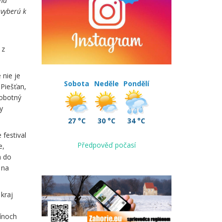
 na
 vyberú k
 z
 nie je
Sobota
Neděle
Pondělí
Piešťan,
sobotný
y
27 °C
30 °C
34 °C
festival
Předpověď počasí
e,
a do
 na
kraj
mínoch