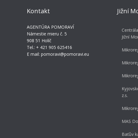
Kontakt
Jižní M
AGENTÚRA POMORAVÍ
Centrál
Námestie mieru č. 5
Jižní Mo
908 51 Holíč
Tel.: + 421 905 625416
Mikrore
E mail: pomoravi@pomoravi.eu
Mikrore
Mikrore
Kyjovsk
z.s.
Mikrore
MAS Dol
Baťův ka