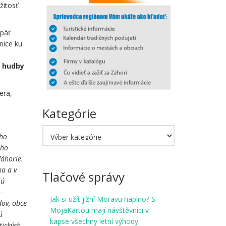
žitosť
opäť
nice ku
 hudby
era,
Kategórie
Kategórie
ého
ého
Záhorie.
ma a v
Tlačové správy
jú
 –
Jak si užít jižní Moravu naplno? S
dov, obce
MojaKartou mají návštěvníci v
ú
kapse všechny letní výhody
tických